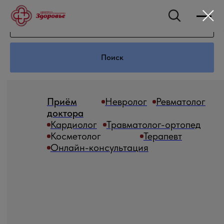
Поиск
Приём
Невролог
Ревматолог
Диагностика
УЗИ
доктора
Холтер
Кардиолог
Травматолог-ортопед
Подоскопия
Сп
Косметолог
Терапевт
Лабораторная
Онлайн-консультация
диагностика
Генетический а
Записаться онлайн